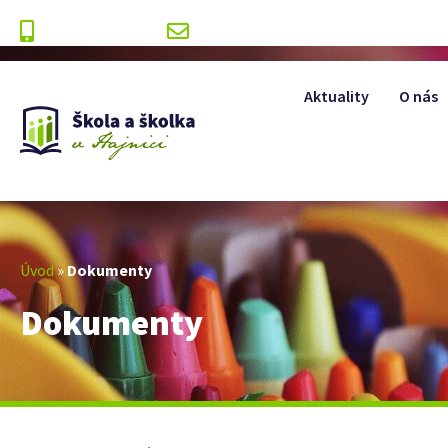
+420 499 393 175
info@zshajnice.cz
Aktuality
O nás
Úvod
»
Dokumenty
Dokumenty