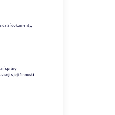
 a další dokumenty,
tní správy
sejí s její činností