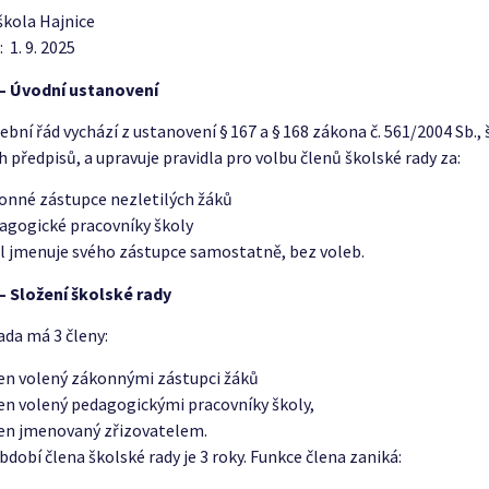
škola Hajnice
:
1. 9. 2025
 – Úvodní ustanovení
ební řád vychází z ustanovení § 167 a § 168 zákona č. 561/2004 Sb.,
h předpisů, a upravuje pravidla pro volbu členů školské rady za:
onné zástupce nezletilých žáků
agogické pracovníky školy
l jmenuje svého zástupce samostatně, bez voleb.
– Složení školské rady
ada má 3 členy:
len volený zákonnými zástupci žáků
len volený pedagogickými pracovníky školy,
len jmenovaný zřizovatelem.
bdobí člena školské rady je 3 roky. Funkce člena zaniká: