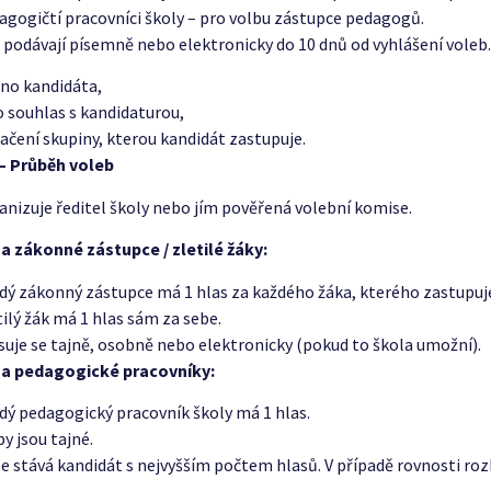
agogičtí pracovníci školy – pro volbu zástupce pedagogů.
 podávají písemně nebo elektronicky do 10 dnů od vyhlášení voleb
no kandidáta,
o souhlas s kandidaturou,
ačení skupiny, kterou kandidát zastupuje.
 – Průběh voleb
anizuje ředitel školy nebo jím pověřená volební komise.
za zákonné zástupce / zletilé žáky:
dý zákonný zástupce má 1 hlas za každého žáka, kterého zastupuj
tilý žák má 1 hlas sám za sebe.
suje se tajně, osobně nebo elektronicky (pokud to škola umožní).
 za pedagogické pracovníky:
dý pedagogický pracovník školy má 1 hlas.
by jsou tajné.
e stává kandidát s nejvyšším počtem hlasů. V případě rovnosti roz