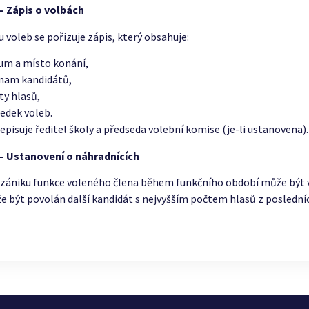
– Zápis o volbách
 voleb se pořizuje zápis, který obsahuje:
um a místo konání,
nam kandidátů,
ty hlasů,
ledek voleb.
episuje ředitel školy a předseda volební komise (je-li ustanovena).
 – Ustanovení o náhradnících
 zániku funkce voleného člena během funkčního období může být
 být povolán další kandidát s nejvyšším počtem hlasů z poslední