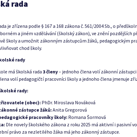
ká rada
ada je zřízena podle § 167 a 168 zákona č. 561/2004 Sb., o předško
borném a jiném vzdělávání (školský zákon), ve znění pozdějších př
ávě školy a umožnit zákonným zástupcům žáků, pedagogickým pra
vlivňovat chod školy.
školské rady
kole má školská rada
3 členy
– jednoho člena volí zákonní zástupci ž
lena volí pedagogičtí pracovníci školy a jednoho člena jmenuje zři
školské rady:
zřizovatele (obec):
PhDr. Miroslava Nováková
zákonné zástupce žáků:
Anita Gregorová
pedagogické pracovníky školy:
Romana Šormová
a:
Dle novely školského zákona z roku 2025 má aktivní i pasivní vo
lební právo za nezletilého žáka má jeho zákonný zástupce.