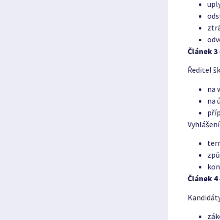
upl
ods
ztr
odv
Článek 3 
Ředitel š
na 
na 
pří
Vyhlášení
ter
způ
kon
Článek 4
Kandidát
zák