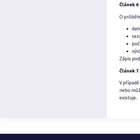
Článek 6 
O průběhu
dat
sez
poč
výs
Zápis pod
Článek 7
V případě
nebo může
existuje.