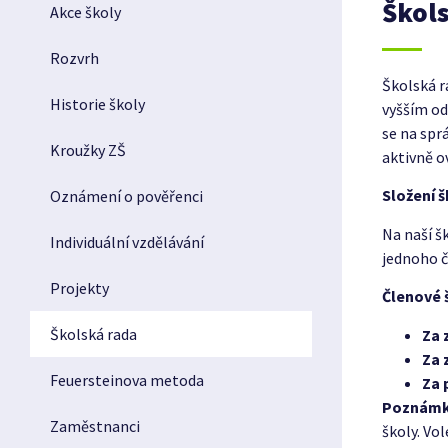
Škols
Akce školy
Rozvrh
Školská r
Historie školy
vyšším od
se na spr
Kroužky ZŠ
aktivně o
Složení 
Oznámení o pověřenci
Na naší š
Individuální vzdělávání
jednoho č
Projekty
Členové 
Školská rada
Za 
Za 
Feuersteinova metoda
Za 
Poznámk
Zaměstnanci
školy. Vo