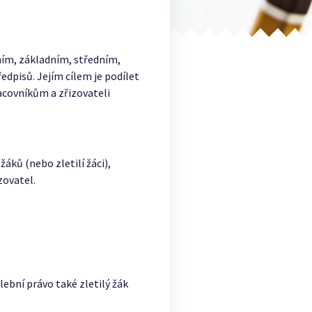
lním, základním, středním,
edpisů. Jejím cílem je podílet
covníkům a zřizovateli
áků (nebo zletilí žáci),
zovatel.
lební právo také zletilý žák