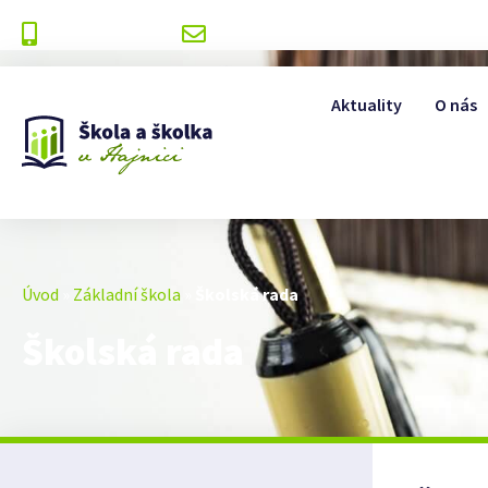
+420 499 393 175
info@zshajnice.cz
Aktuality
O nás
Úvod
»
Základní škola
»
Školská rada
Školská rada