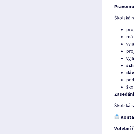
Pravomoc
Školská r
pro
má 
vyj
pro
vyj
sch
dáv
pod
ško
Zasedání
Školská r
Konta
Volební 