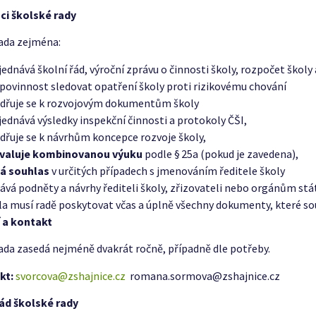
i školské rady
ada zejména:
jednává školní řád, výroční zprávu o činnosti školy, rozpočet školy
povinnost sledovat opatření školy proti rizikovému chování
adřuje se k rozvojovým dokumentům školy
jednává výsledky inspekční činnosti a protokoly ČŠI,
adřuje se k návrhům koncepce rozvoje školy,
valuje kombinovanou výuku
podle § 25a (pokud je zavedena),
á souhlas
v určitých případech s jmenováním ředitele školy
ává podněty a návrhy řediteli školy, zřizovateli nebo orgánům stá
la musí radě poskytovat včas a úplně všechny dokumenty, které souvi
 a kontakt
ada zasedá nejméně dvakrát ročně, případně dle potřeby.
kt:
svorcova@zshajnice.cz
romana.sormova@zshajnice.cz
řád školské rady