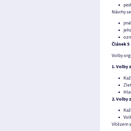
ped
Návrhy se
jmé
jeh
ozn
Článek 5
Volby org
1. Volby 
Kaž
Zle
Hla
2. Volby
Kaž
Vol
Vítězem s