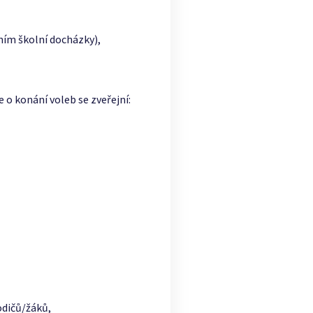
ním školní docházky),
 o konání voleb se zveřejní:
odičů/žáků,