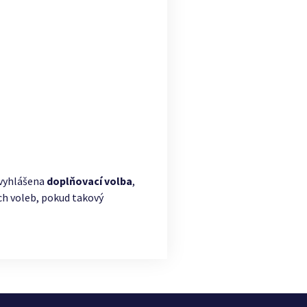
 vyhlášena
doplňovací volba
,
ch voleb, pokud takový