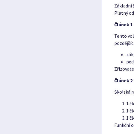
Základní 
Platný od
Článek 1
Tento vol
pozdějšíc
zák
ped
Zřizovate
Článek 2 
Školská r
1 č
1 č
1 č
Funkční o