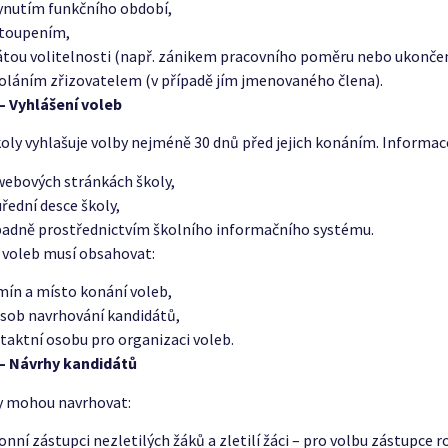
ynutím funkčního období,
toupením,
átou volitelnosti (např. zánikem pracovního poměru nebo ukonče
oláním zřizovatelem (v případě jím jmenovaného člena).
– Vyhlášení voleb
koly vyhlašuje volby nejméně 30 dnů před jejich konáním. Informace
webových stránkách školy,
úřední desce školy,
padně prostřednictvím školního informačního systému.
 voleb musí obsahovat:
mín a místo konání voleb,
sob navrhování kandidátů,
taktní osobu pro organizaci voleb.
 – Návrhy kandidátů
y mohou navrhovat:
onní zástupci nezletilých žáků a zletilí žáci – pro volbu zástupce r