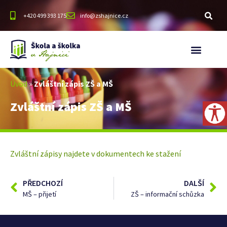
+420 499 393 175
info@zshajnice.cz
Úvod
»
Zvláštní zápis ZŠ a MŠ
Zvláštní zápis ZŠ a MŠ
Zvláštní zápisy najdete v dokumentech ke stažení
PŘEDCHOZÍ
DALŠÍ
MŠ – přijetí
ZŠ – informační schůzka