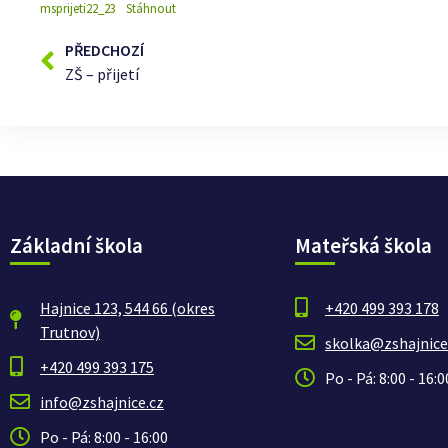
msprijeti22_23
Stáhnout
PŘEDCHOZÍ
ZŠ – přijetí
Základní škola
Mateřská škola
Hajnice 123, 544 66 (okres
+420 499 393 178
Trutnov)
skolka@zshajnice
+420 499 393 175
Po - Pá: 8:00 - 16:0
info@zshajnice.cz
Po - Pá: 8:00 - 16:00