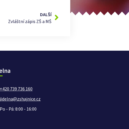
DALŠÍ
Zvláštní zápis ZŠ a MŠ
elna
+420 739 736 160
jidelna@zshajnice.cz
Po - Pá: 8:00 - 16:00