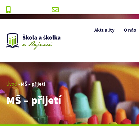
+420 499 393 175
info@zshajnice.cz
Aktuality
O nás
Úvod
»
MŠ – přijetí
MŠ – přijetí