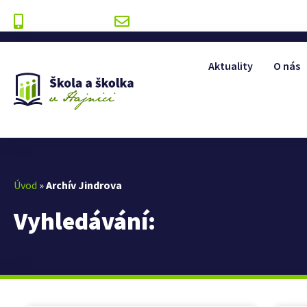
+420 499 393 175
info@zshajnice.cz
Aktuality
O nás
Úvod
»
Archív Jindrova
Vyhledávání: