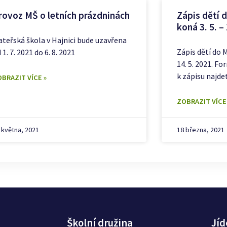
rovoz MŠ o letních prázdninách
Zápis dětí 
koná 3. 5. –
teřská škola v Hajnici bude uzavřena
Zápis dětí do M
 1. 7. 2021 do 6. 8. 2021
14. 5. 2021. Fo
k zápisu najde
BRAZIT VÍCE »
ZOBRAZIT VÍCE
 května, 2021
18 března, 2021
Školní družina
Jíd