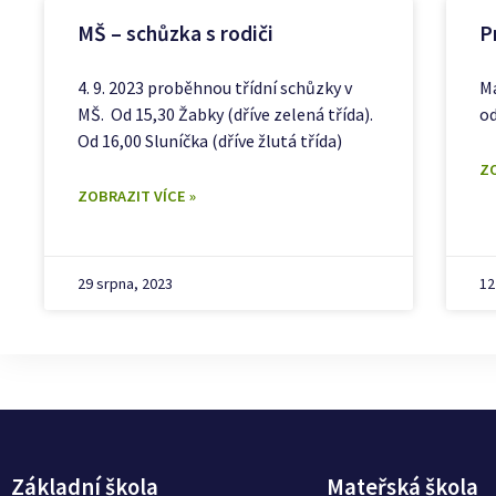
MŠ – schůzka s rodiči
P
4. 9. 2023 proběhnou třídní schůzky v
Ma
MŠ. Od 15,30 Žabky (dříve zelená třída).
od
Od 16,00 Sluníčka (dříve žlutá třída)
ZO
ZOBRAZIT VÍCE »
29 srpna, 2023
12
Základní škola
Mateřská škola