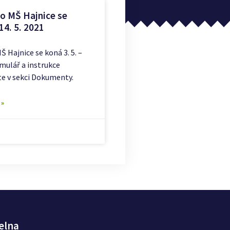
do MŠ Hajnice se
 14. 5. 2021
Š Hajnice se koná 3. 5. –
rmulář a instrukce
te v sekci Dokumenty.
 »
elna