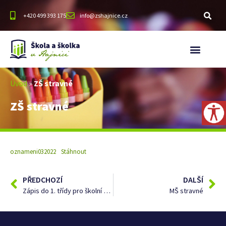
+420 499 393 175
info@zshajnice.cz
Úvod
»
ZŠ stravné
ZŠ stravné
oznameni032022
Stáhnout
PŘEDCHOZÍ
DALŠÍ
Zápis do 1. třídy pro školní rok 2022/2023
MŠ stravné