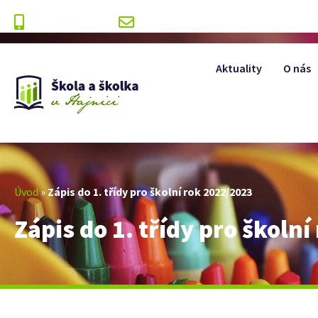
+420 499 393 175
info@zshajnice.cz
Aktuality
O nás
Úvod
»
Zápis do 1. třídy pro školní rok 2022/2023
Zápis do 1. třídy pro školn