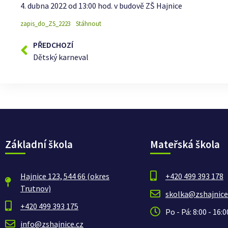
4. dubna 2022 od 13:00 hod. v budově ZŠ Hajnice
zapis_do_ZS_2223
Stáhnout
PŘEDCHOZÍ
Dětský karneval
Základní škola
Mateřská škola
Hajnice 123, 544 66 (okres
+420 499 393 178
Trutnov)
skolka@zshajnice
+420 499 393 175
Po - Pá: 8:00 - 16:0
info@zshajnice.cz