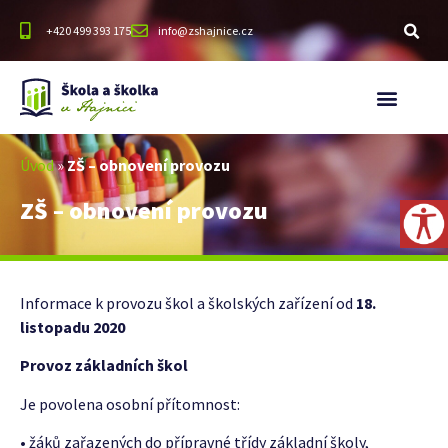
+420 499 393 175
info@zshajnice.cz
Úvod
»
ZŠ – obnovení provozu
ZŠ – obnovení provozu
Informace k provozu škol a školských zařízení od
18.
listopadu 2020
Provoz základních škol
Je povolena osobní přítomnost:
• žáků zařazených do přípravné třídy základní školy,