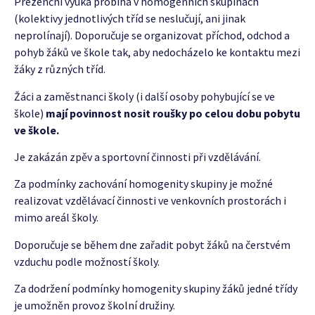
Prezenční výuka probíhá v homogenních skupinách
(kolektivy jednotlivých tříd se neslučují, ani jinak
neprolínají). Doporučuje se organizovat příchod, odchod a
pohyb žáků ve škole tak, aby nedocházelo ke kontaktu mezi
žáky z různých tříd.
Žáci a zaměstnanci školy (i další osoby pohybující se ve
škole)
mají povinnost nosit roušky po celou dobu pobytu
ve škole.
Je zakázán zpěv a sportovní činnosti při vzdělávání.
Za podmínky zachování homogenity skupiny je možné
realizovat vzdělávací činnosti ve venkovních prostorách i
mimo areál školy.
Doporučuje se během dne zařadit pobyt žáků na čerstvém
vzduchu podle možností školy.
Za dodržení podmínky homogenity skupiny žáků jedné třídy
je umožněn provoz školní družiny.