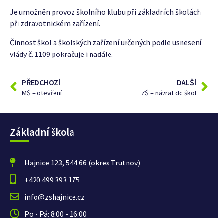
Je umožněn provoz školního klubu při základních školách
při zdravotnickém zařízení.
Činnost škol a školských zařízení určených podle usnesení
vlády č. 1109 pokračuje i nadále.
PŘEDCHOZÍ
DALŠÍ
MŠ – otevření
ZŠ – návrat do škol
Základní škola
Hajnice 123, 544 66 (okres Trutnov)
+420 499 393 175
info@zshajnice.cz
Po - Pá: 8:00 - 16:00