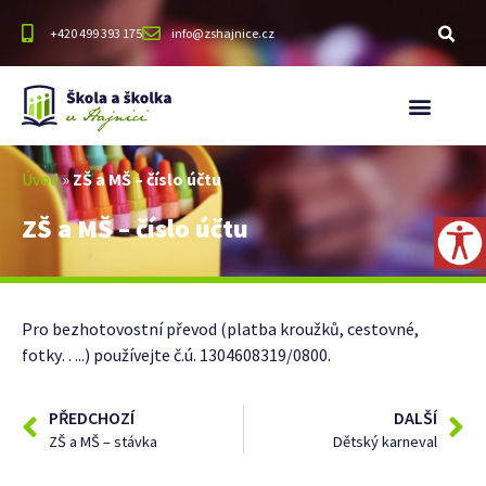
+420 499 393 175
info@zshajnice.cz
Úvod
»
ZŠ a MŠ – číslo účtu
ZŠ a MŠ – číslo účtu
Pro bezhotovostní převod (platba kroužků, cestovné,
fotky…..) používejte č.ú. 1304608319/0800.
PŘEDCHOZÍ
DALŠÍ
ZŠ a MŠ – stávka
Dětský karneval