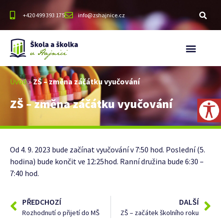
+420 499 393 175
info@zshajnice.cz
Úvod
»
ZŠ – změna záčátku vyučování
ZŠ – změna záčátku vyučování
Od 4. 9. 2023 bude začínat vyučování v 7:50 hod. Poslední (5.
hodina) bude končit ve 12:25hod. Ranní družina bude 6:30 –
7:40 hod.
PŘEDCHOZÍ
DALŠÍ
Rozhodnutí o přijetí do MŠ
ZŠ – začátek školního roku