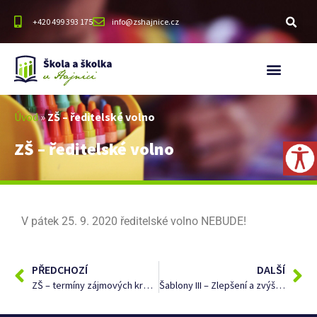
+420 499 393 175
info@zshajnice.cz
Úvod
»
ZŠ – ředitelské volno
ZŠ – ředitelské volno
V pátek 25. 9. 2020 ředitelské volno NEBUDE!
PŘEDCHOZÍ
DALŠÍ
ZŠ – termíny zájmových kroužků
Šablony III – Zlepšení a zvýšení kvality výuky na ZŠ a MŠ Hajnice