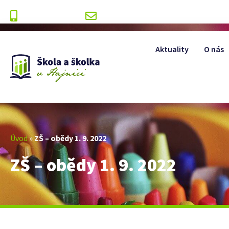
+420 499 393 175
info@zshajnice.cz
Aktuality
O nás
Úvod
»
ZŠ – obědy 1. 9. 2022
ZŠ – obědy 1. 9. 2022