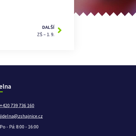
DALŠÍ
ZŠ – 1. 9.
elna
+420 739 736 160
jidelna@zshajnice.cz
Po - Pá: 8:00 - 16:00