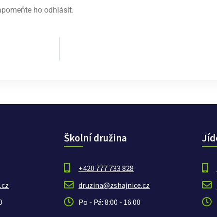
zapomeňte ho odhlásit.
Školní družina
Jíd
+420 777 733 828
.cz
druzina@zshajnice.cz
0
Po - Pá: 8:00 - 16:00