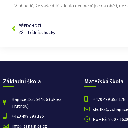
V případě, že vaše dítě v tento den nepůjde na oběd, ne
PŘEDCHOZÍ
ZŠ – třídní schůzky
Základní škola
Mateřská škola
Hajnice 123, 544 66 (okres
+420 499 393 178
Trutnov)
skolka@zshajnice
+420 499 393 175
Po - Pá: 8:00 - 16:0
info@zshajnice.cz