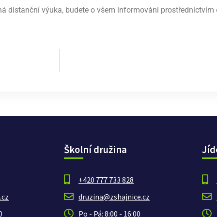
ná distanční výuka, budete o všem informováni prostřednictvím 
Školní družina
Jíd
+420 777 733 828
.cz
druzina@zshajnice.cz
0
Po - Pá: 8:00 - 16:00