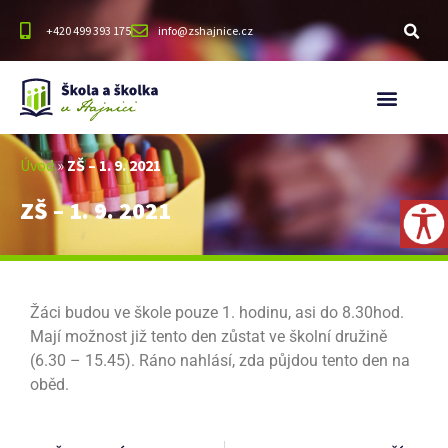
+420 499 393 175
info@zshajnice.cz
Úvod
»
ZŠ – 1. 9. 2021
ZŠ – 1. 9. 2021
Žáci budou ve škole pouze 1. hodinu, asi do 8.30hod.
Mají možnost již tento den zůstat ve školní družině
(6.30 – 15.45). Ráno nahlásí, zda půjdou tento den na
oběd.