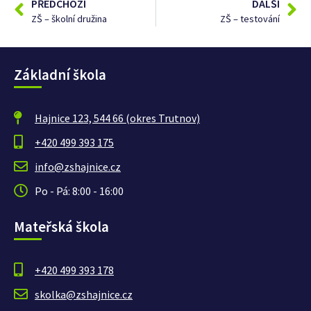
PŘEDCHOZÍ
DALŠÍ
ZŠ – školní družina
ZŠ – testování
Základní škola
Hajnice 123, 544 66 (okres Trutnov)
+420 499 393 175
info@zshajnice.cz
Po - Pá: 8:00 - 16:00
Mateřská škola
+420 499 393 178
skolka@zshajnice.cz