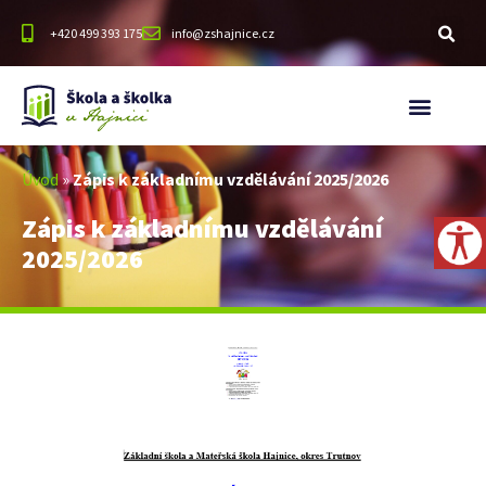
+420 499 393 175
info@zshajnice.cz
Úvod
»
Zápis k základnímu vzdělávání 2025/2026
Zápis k základnímu vzdělávání
2025/2026