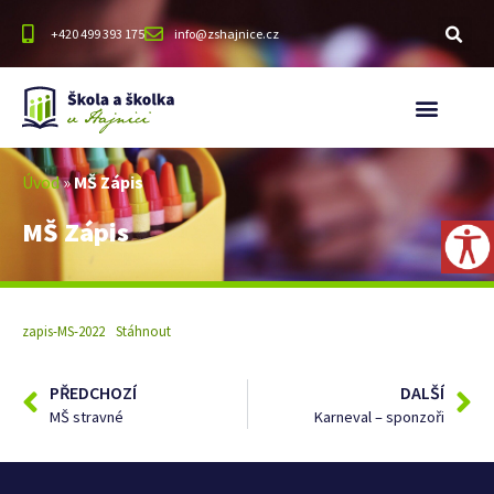
+420 499 393 175
info@zshajnice.cz
Úvod
»
MŠ Zápis
MŠ Zápis
zapis-MS-2022
Stáhnout
PŘEDCHOZÍ
DALŠÍ
MŠ stravné
Karneval – sponzoři