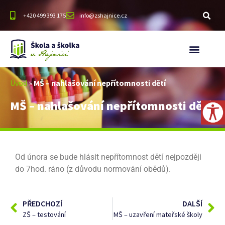
+420 499 393 175
info@zshajnice.cz
Úvod
»
MŠ – nahlašování nepřítomnosti dětí
MŠ – nahlašování nepřítomnosti dětí
Od února se bude hlásit nepřítomnost dětí nejpozději
do 7hod. ráno (z důvodu normování obědů).
PŘEDCHOZÍ
DALŠÍ
ZŠ – testování
MŠ – uzavření mateřské školy