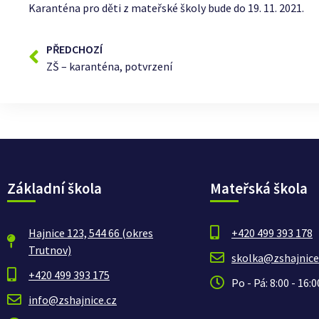
Karanténa pro děti z mateřské školy bude do 19. 11. 2021.
PŘEDCHOZÍ
ZŠ – karanténa, potvrzení
Základní škola
Mateřská škola
Hajnice 123, 544 66 (okres
+420 499 393 178
Trutnov)
skolka@zshajnice
+420 499 393 175
Po - Pá: 8:00 - 16:0
info@zshajnice.cz