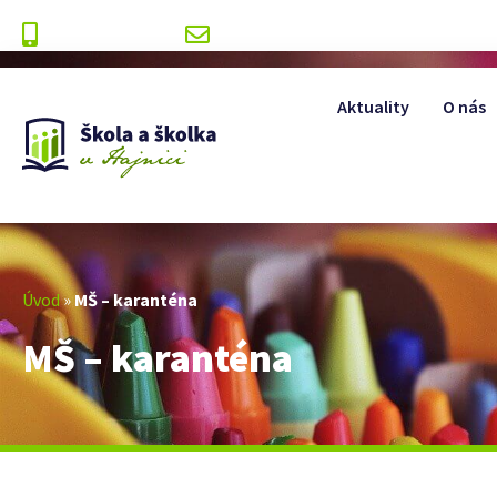
+420 499 393 175
info@zshajnice.cz
Aktuality
O nás
Úvod
»
MŠ – karanténa
MŠ – karanténa