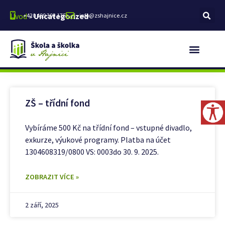
Úvod
»
Uncategorized
+420 499 393 175
info@zshajnice.cz
Vyhledávání:
ZŠ – třídní fond
Vybíráme 500 Kč na třídní fond – vstupné divadlo,
exkurze, výukové programy. Platba na účet
1304608319/0800 VS: 0003do 30. 9. 2025.
ZOBRAZIT VÍCE »
2 září, 2025